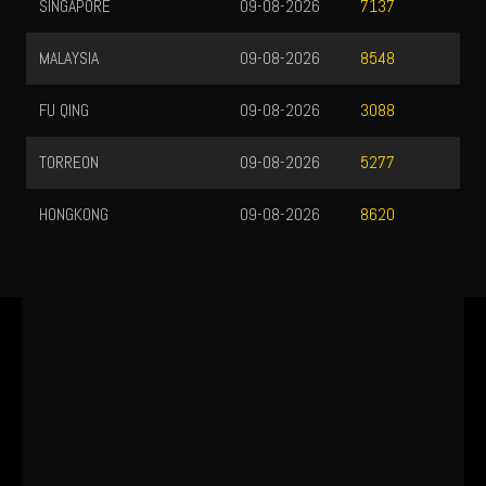
SINGAPORE
09-08-2026
7137
MALAYSIA
09-08-2026
8548
FU QING
09-08-2026
3088
TORREON
09-08-2026
5277
HONGKONG
09-08-2026
8620