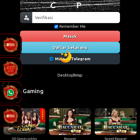
Remember Me
Masuk
Daftar Sekarang
Main di Telegram
Desktop
Wap
SA Gaming
All Games Lobby
Baccarat
Speed Baccarat