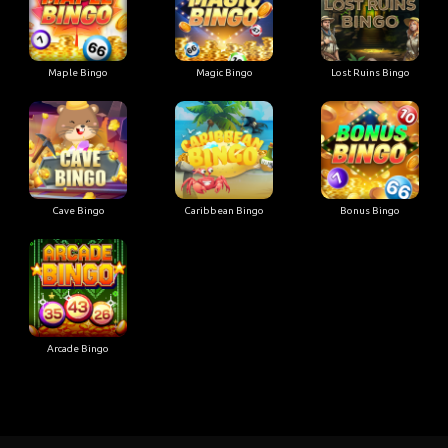
Maple Bingo
Magic Bingo
Lost Ruins Bingo
Cave Bingo
Caribbean Bingo
Bonus Bingo
Arcade Bingo