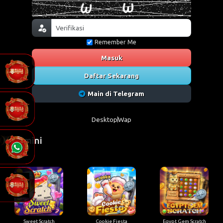
Remember Me
Masuk
Daftar Sekarang
Main di Telegram
Desktop
Wap
Gemini
Sweet Scratch
Cookie Fiesta
Egypt Gem Scratch