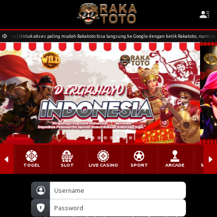
ga****fh Berhasil Withdraw Rp 157.000,00
uk akses paling mudah Rakatoto bisa langsung ke Google dengan ketik Rakatoto, nanti akan langsung mu
TOGEL
SLOT
LIVE CASINO
SPORT
ARCADE
SABU