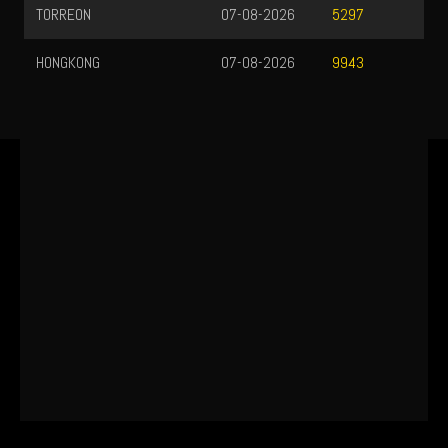
TORREON
07-08-2026
5297
HONGKONG
07-08-2026
9943