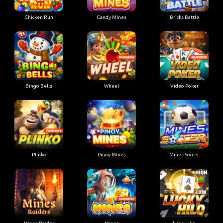
Chicken Run
Candy Mines
Bricks Battle
Bingo Bells
Wheel
Video Poker
Plinko
Pinoy Mines
Mines Soccer