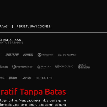
 Hades
Kingdom of Luck
RIVASI
|
PERSETUJUAN COOKIES
y
Dragon Wish
ratif Tanpa Batas
n togel online. Menggabungkan dua dunia game
 bermain yang seru, aman, dan penuh peluang