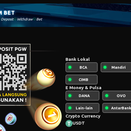
Pyramid
Poseidon
M BET
Deposit
Withdraw
Bet
Bank Lokal
 Wall of Meta
Buffalo Blaze
Panthera Pa
BCA
Mandiri
Dragon
CIMB
E Money & Pulsa
DANA
OVO
Lain-lain
AntarBank
Crypto Currency
USDT