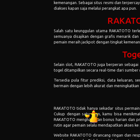
Panda Realm
Ma
kemenangan. Sebagai situs resmi dan terperca
diakses kapan saja melalui perangkat apa pun.
J
RAKATOT
Salah satu keunggulan utama
RAKATOTO
terl
semuanya disajikan dengan grafis menarik dan 
pemain meraih jackpot dengan tingkat kemenang
Toge
Selain slot, RAKATOTO juga berperan sebagai 
togel ditampilkan secara real-time dari sumbe
Sanctum of
Into 
Tersedia pula fitur prediksi, data keluaran, 
Savannah
bermain dengan lebih akurat dan meningkatkan
RAKATOTO tidak hanya sekadar situs permainan
Cukup dengan satu akun, kamu bisa menikmati
RAKATOTO menghadirkan bonus harian dan promo
rutin agar pemain selalu mendapatkan akses ke
Website RAKATOTO dirancang ringan dan respo