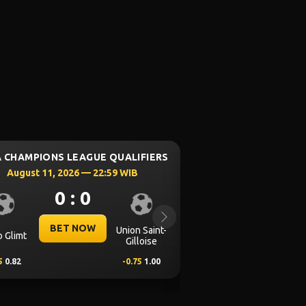
ld:
Wonders of
Colosseum
FOOTBALL F24 INTERNATIONAL
FRIENDLY
August 7, 2026 — 06:15 WIB
0 : 1
Next
BET NOW
ermany
e-Denmark
0
-0.87
0.00
0.63
 Earth
Classic Diamond X5