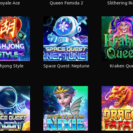
oyale Ace
Queen Femida 2
Slithering R
hjong Style
Space Quest: Neptune
Kraken Qu