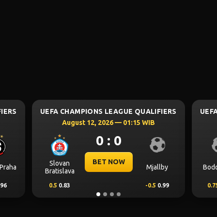
iShen Mega
Mahjong Gold:
Mahjong Go
Fortune
Dragon
Phoenix
ENDLY
E-FOOTBALL F24 INTERNATIONAL
E-
FRIENDLY
August 7, 2026 — 06:15 WIB
0 : 0
rton
BET NOW
e-Croatia
e-Wales
e-G
-0.70
0.00
0.62
0.00
-0.86
0.0
ders of Giza
God's Gambit:
Space Quest: