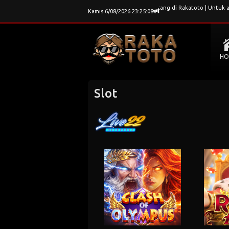
Selamat datang di Rakatoto | Untuk akses pal
Kamis 6/08/2026 23:25:09
HO
Slot