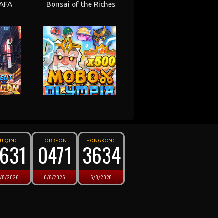
AFA
Bonsai of the Riches
 Dragon
Mobox Olympia
FU QING
TORREON
HONGKONG
631
0471
3634
/8/2026
6/8/2026
6/8/2026
Mahjong Gold: Lion