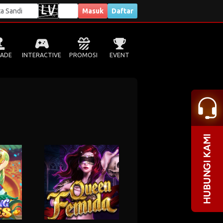
ung muncul link anti blokir kami ^.^
Selamat datang di Rakatoto | Un
Masuk
Daftar
ADE
INTERACTIVE
PROMOSI
EVENT