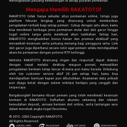
meningkatkan peluang kemenangan di setiap putaran permainan.
Mengapa Memilih RAKATOTO?
RAKATOTO tidak hanya sekadar situs permainan online, tetapi juga
platform hiburan lengkap yang dirancang untuk memberikan
pengalaman terbaik bagi setiap pemain. Cukup dengan satu akun, kamu
bisa menikmati berbagai jenis permainan mulai dari slot gacor hingga
togel online tanpa perlu membuat akun tambahan. Setiap hari,
RAKATOTO menghadirkan bonus harian dan promosi eksklusif yang
menambah keseruan serta peluang menang bagi pengguna setia. Link
slot gacor juga diperbarui secara rutin agar pemain selalu mendapatkan
akses ke permainan dengan potensi RTP tertinggi.
Website RAKATOTO dirancang ringan dan responsif, dapat diakses
dengan cepat melalui desktop maupun ponsel, memastikan
pengalaman bermain tetap lancar di mana pun kamu berada. Didukung
oleh tim customer service aktif 24 jam setiap hari, kamu bisa
mendapatkan bantuan kapan pun dibutuhkan. Keamanan data pribadi
pun dijaga ketat dengan sistem enkripsi berlapis yang canggih dan
terpercaya.
Bergabunglah bersama ribuan pemain yang telah menikmati keseruan
bermain di RAKATOTO. Daftarkan akunmu sekarang dan nikmati
kemudahan deposit, sensasi bermain slot online, serta tantangan seru
dalam menebak angka togel favoritmu.
© 2015 - 2026 Copyright RAKATOTO.
All Rights Reserved.