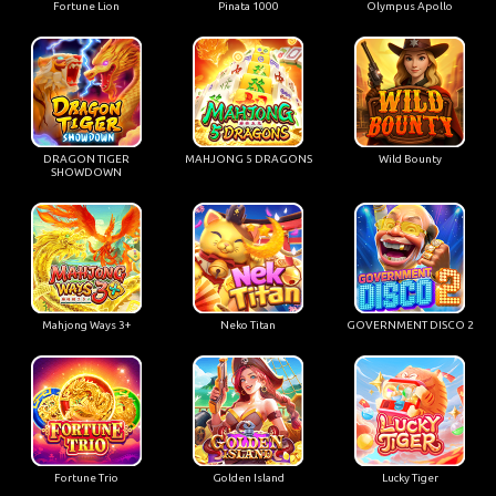
Fortune Lion
Pinata 1000
Olympus Apollo
DRAGON TIGER
MAHJONG 5 DRAGONS
Wild Bounty
SHOWDOWN
Mahjong Ways 3+
Neko Titan
GOVERNMENT DISCO 2
Fortune Trio
Golden Island
Lucky Tiger