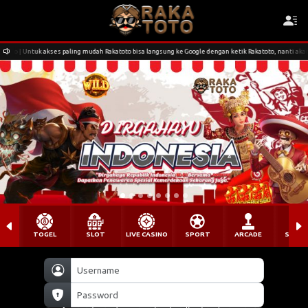
kq****ay Berhasil Withdraw Rp 6.056.000,00
Untuk akses paling mudah Rakatoto bisa langsung ke Google dengan ketik Rakatoto, nanti akan langsung
TOGEL
SLOT
LIVE CASINO
SPORT
ARCADE
SABU