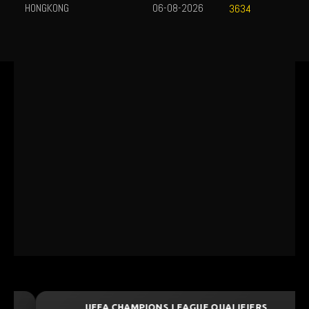
HONGKONG
06-08-2026
3634
UEFA CHAMPIONS LEAGUE QUALIFIERS