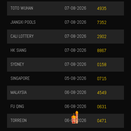
TOTO WUHAN
07-08-2026
4935
JIANGXI POOLS
07-08-2026
7352
CALI LOTTERY
07-08-2026
2902
HK SIANG
07-08-2026
8867
SYDNEY
07-08-2026
0158
SINGAPORE
05-08-2026
0715
MALAYSIA
06-08-2026
4549
FU QING
06-08-2026
0631
TORREON
06-08-2026
0471