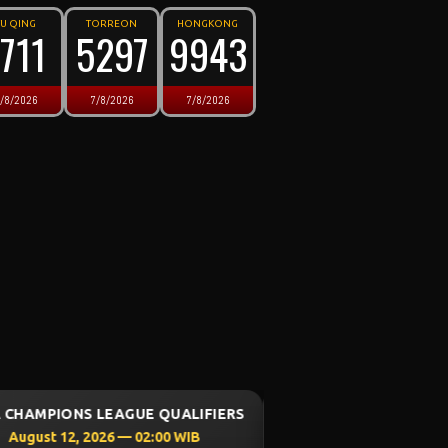
FU QING
TORREON
HONGKONG
1711
5297
9943
/8/2026
7/8/2026
7/8/2026
A CHAMPIONS LEAGUE QUALIFIERS
August 11, 2026 — 22:59 WIB