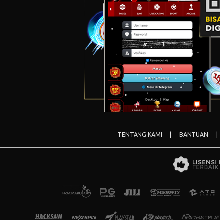
TENTANG KAMI
|
BANTUAN
|