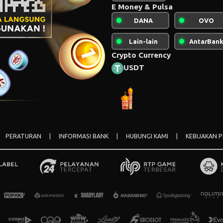
E Money & Pulsa
DANA
OVO
Lain-lain
AntarBank
Crypto Currency
USDT
PERATURAN
|
INFORMASI BANK
|
HUBUNGI KAMI
|
KEBIJAKAN P