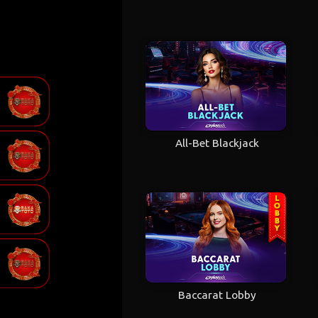
All-Bet Blackjack
Baccarat Lobby